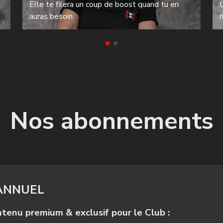
Elle te filera un coup de boost quand tu en
L
auras besoin.
r
Nos abonnements
ANNUEL
tenu premium & exclusif pour le Club :