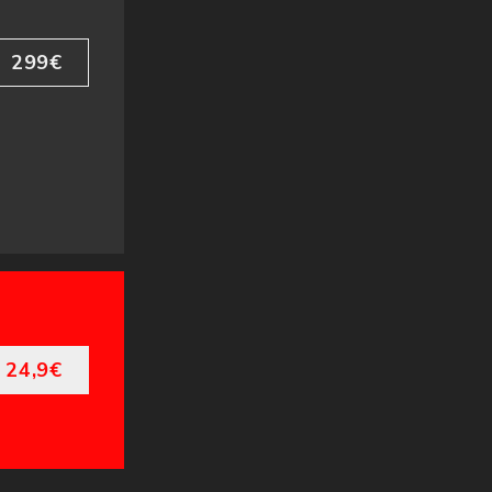
299€
24,9€