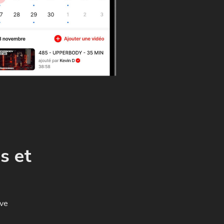
s et
ive