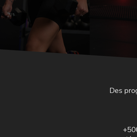
Des prog
+50