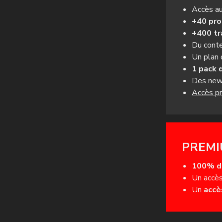
Accès a
+40 pr
+400 tr
Du conte
Un plan
1 pack 
Des news
Accès pri
PREMI
100% d
Un accès
Un
accè