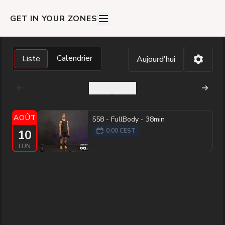
GET IN YOUR ZONES
Calendrier
Liste
Aujourd'hui
Août
2026
AOÛT
558 - FullBody - 38min
0:00 CEST
10
LUN