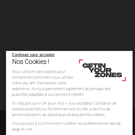
Continuer sans accepter
Nos Cookies !
Nous utilisons des cookies pour
comprendre comment vous utilisez
notre site, afin d'améliorer votre
expérience. Ils nous permettent également de partager des
publicités adaptées à vos centres d'intérêts.
En cliquant sur « OK pour moi », vous acceptez l’utilisation de
cookies essentiels au fonctionnement du site, à des fins de
personnalisation, de statistiques et de publicités ciblées,
Vous pouvez à tout moment modifier vos préférences en bas de
page du site.