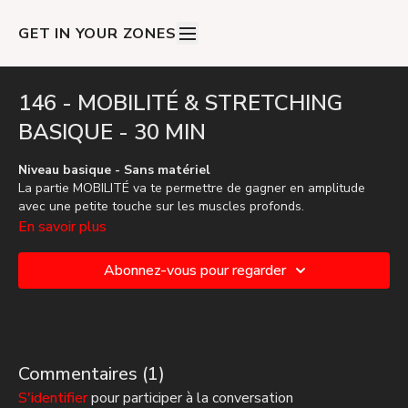
GET IN YOUR ZONES
146 - MOBILITÉ & STRETCHING
BASIQUE - 30 MIN
Niveau basique - Sans matériel
La partie MOBILITÉ va te permettre de gagner en amplitude
avec une petite touche sur les muscles profonds.
Le STRETCHING, qui est complémentaire, a pour objectif
En savoir plus
d'étirer et assouplir l'ensemble du corps.
Ces deux corps de séance sont souvent oubliés mais ne sont
Abonnez-vous pour regarder
pas moins importants que les bouillances habituelles 🧘🏽‍♀️🧘🏼‍♂️
Commentaires (
1
)
S'identifier
pour participer à la conversation