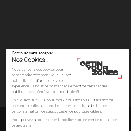
Continuer sans accepter
Nos Cookies !
Nous utilisons des cookies pour
comprendre comment vous utilisez
notre site, afin d'améliorer votre
expérience. Ils nous permettent également de partager des
publicités adaptées à vos centres d'intérêts.
En cliquant sur « OK pour moi », vous acceptez l’utilisation de
cookies essentiels au fonctionnement du site, à des fins de
personnalisation, de statistiques et de publicités ciblées,
Vous pouvez à tout moment modifier vos préférences en bas de
page du site.