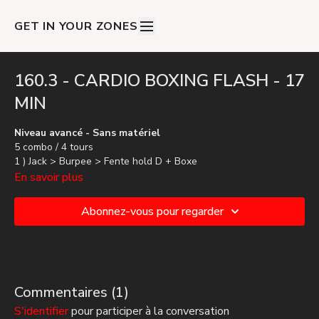
GET IN YOUR ZONES
160.3 - CARDIO BOXING FLASH - 17
MIN
Niveau avancé - Sans matériel
5 combo / 4 tours
1 ) Jack > Burpee > Fente hold D + Boxe
2 ) Jack > Burpee > Fente hold G + Boxe
En savoir plus
3 ) Squat Sumo > Squat hold + Crochets
4 ) Planche groupé > Knee to elbow > Genoux fight
Abonnez-vous pour regarder
5 ) Planche groupé > Knee to elbow > Genoux fight
Commentaires (
1
)
S'identifier
pour participer à la conversation