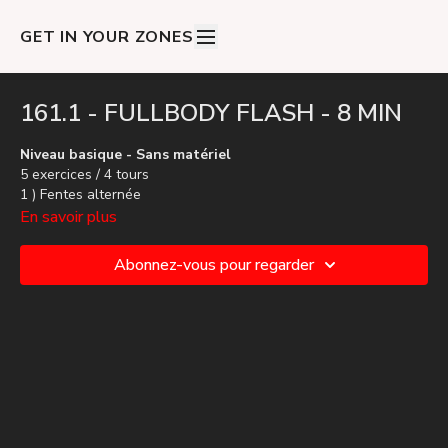
GET IN YOUR ZONES
161.1 - FULLBODY FLASH - 8 MIN
Niveau basique - Sans matériel
5 exercices / 4 tours
1 ) Fentes alternée
2 ) Squat pulse
En savoir plus
3 ) Chaise
4 ) Genoux fight alternée
Abonnez-vous pour regarder
5 ) OFF / Planche leg extension