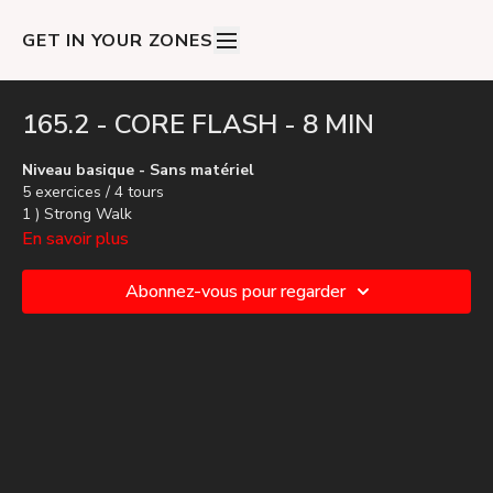
GET IN YOUR ZONES
165.2 - CORE FLASH - 8 MIN
Niveau basique - Sans matériel
5 exercices / 4 tours
1 ) Strong Walk
2 ) Planche
En savoir plus
3 ) Gainage D
4 ) Gainage G
Abonnez-vous pour regarder
5 ) Hollow