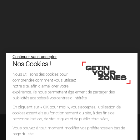
Continuer sans accepter
Nos Cookies !
Nous utilisons des cookies pour
comprendre comment vous utilisez
notre site, afin d'améliorer votre
expérience. Ils nous permettent également de partager des
publicités adaptées à vos centres d'intérêts.
En cliquant sur « OK pour moi », vous acceptez l’utilisation de
cookies essentiels au fonctionnement du site, à des fins de
personnalisation, de statistiques et de publicités ciblées,
Vous pouvez à tout moment modifier vos préférences en bas de
page du site.