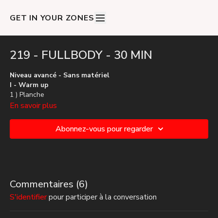
GET IN YOUR ZONES
219 - FULLBODY - 30 MIN
Niveau avancé - Sans matériel
I - Warm up
1 ) Planche
2 ) Ciseaux > Squat / Fentes
En savoir plus
II - Block 1
Abonnez-vous pour regarder
1 ) Pompes > Jack (+5 Jack / tour)
2 ) Leg raise
3 ) Fentes plyo > Planche > Run (+1 Fentes plyo / tour)
4 ) Gainage Jack
5 ) Squat > Max tuck jump
Commentaires (
6
)
III - Block 2
S'identifier
pour participer à la conversation
1 ) Breaker > Gainage
2 ) Gainage genoux