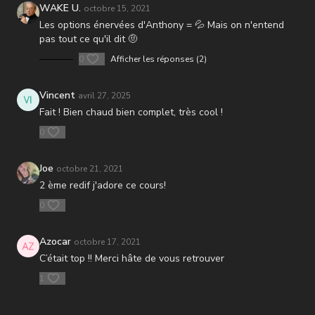
3 ) Crunch cross
WAKE U.
octobre 15, 2021
4 ) Roll Back > Run
Les options énervées d'Anthony = 💦 Mais on n'entend
5 ) Touch toes
pas tout ce qu'il dit 🤨
6 ) Repos / Squat hold
0
Afficher les réponses (2)
IV - TABATA
1 ) Sit Up
Vincent
avril 27, 2025
2 ) Mountain climber > Stand up jack
Fait ! Bien chaud bien complet, très cool !
3 ) Squat > Squat jump > Burpee
0
Joe
octobre 21, 2021
2 ème redif j'adore ce cours!
0
Azocar
octobre 17, 2021
C’était top !! Merci hâte de vous retrouver
1