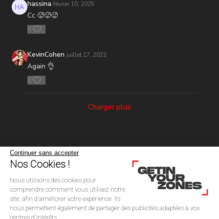
hassina
février 10, 2025
Cc 🥵🥵🥵
0
KevinCohen
juillet 17, 2022
Again 👌
0
Charger plus
Continuer sans accepter
Nos Cookies !
Nous utilisons des cookies pour
comprendre comment vous utilisez notre
site, afin d'améliorer votre expérience. Ils
nous permettent également de partager des publicités adaptées à vos
centres d'intérêts.