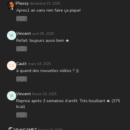
3 ) Run High / Low
Plessy
décembre 23, 2025
4 ) Fentes pulse Switch
Apres1 an sans rien faire ça pique!
5 )Bear Tap
0
6 ) Repos
IV - Challenge
Vincent
avril 05, 2025
1 ) Squat Hold
Refait, toujours aussi bien 🔥
2 ) Burpees > Mpountain climber
3 ) Jumping Jack
0
Cault
mars 04, 2025
à quand des nouvelles vidéos ? :))
0
Vincent
février 20, 2025
Reprise après 3 semaines d’arrêt. Très bouillant 🔥 (375
kcal)
0
FabGAMET