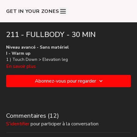
GET IN YOUR ZONES
211 - FULLBODY - 30 MIN
Niveau avancé - Sans matériel
I - Warm up
1 ) Touch Down > Elevation leg
2 ) Bridge
En savoir plus
II - Block 1
Abonnez-vous pour regarder
1 ) Breaker > 8 Squat > Bear HOLD
2 ) Fentes alternées > Bear genoux
3 ) Touch toes > Leg Raise
4 ) Burpee > Gainage
5 ) Burpee > Superman
Commentaires (
12
)
III - Block 2
S'identifier
pour participer à la conversation
1 ) Baby Burpee + Jack
2 ) Pompe + Genoux groupé