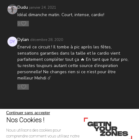
Dudu
janvier 24, 2021
Idéal dimanche matin. Court, intense, cardio!
0
Dylan
décembre 28, 2020
Énervé ce circuit ! Il tombe à pic après les fêtes,
sensations garanties dans la taille et le cardio vient
parfaitement compléter tout ça 🔥 En tant que futur pro,
tu restes toujours autant cette source d’inspiration
personnelle! Ne changes rien si ce n’est pour être
meilleur Mehdi ☄️
0
Continuer sans accepter
Nos Cookies !
Nous utilisons des cookies pour
comprendre comment vous utilisez notre