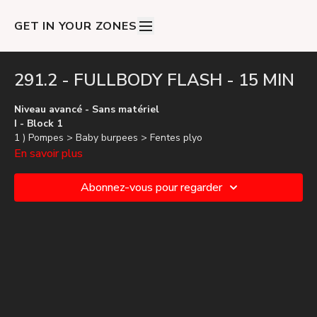
GET IN YOUR ZONES
291.2 - FULLBODY FLASH - 15 MIN
Niveau avancé - Sans matériel
I - Block 1
1 ) Pompes > Baby burpees > Fentes plyo
2 ) Walk plank > Plank jack > Squat hold
En savoir plus
3 ) Russian twist > 5 p side to side > strong walk
4 ) Footing > Footing ++ > Run > Jack > Burpee
Abonnez-vous pour regarder