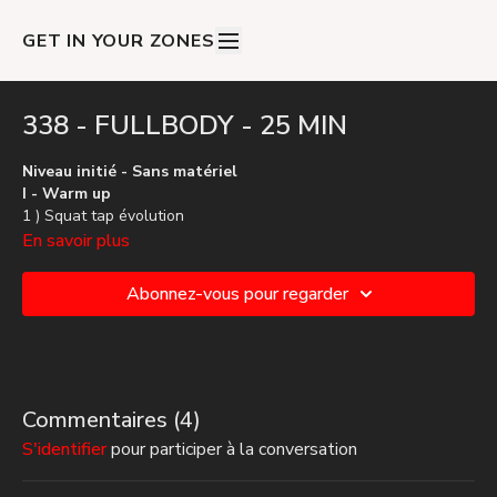
GET IN YOUR ZONES
338 - FULLBODY - 25 MIN
Niveau initié - Sans matériel
I - Warm up
1 ) Squat tap évolution
2 ) Gainage évolution
En savoir plus
II - Block 1
Abonnez-vous pour regarder
1 ) [Fentes + Mountain climber] > Gainage
2 ) [Burpees + Ciseaux] > Gainage
3 ) [Squat jump + Touch down] > Gainage
III - Block 2
1 ) Bear crawl
Commentaires (
4
)
2 ) Boxe > Jump 180°
S'identifier
pour participer à la conversation
3 ) Breaker > Araignée
4 ) Fente + Ciseaux > Switch