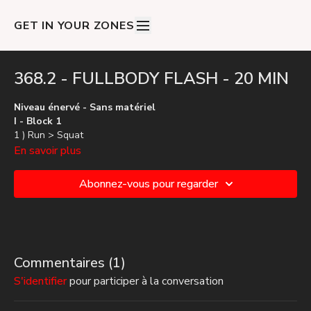
GET IN YOUR ZONES
368.2 - FULLBODY FLASH - 20 MIN
Niveau énervé - Sans matériel
I - Block 1
1 ) Run > Squat
2 ) Burpees
En savoir plus
3 ) Strong walk
4 ) Gainage D
Abonnez-vous pour regarder
5 ) Gainage G
6 ) Wave push up
7 ) Start jump > Side-to-side
Commentaires (
1
)
S'identifier
pour participer à la conversation