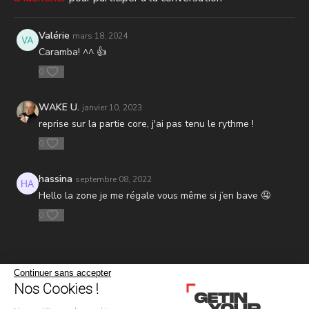
2 ) Gainage
Valérie
mars 18, 2024
Caramba! ^^ 👍
0
WAKE U.
janvier 10, 2023
reprise sur la partie core, j'ai pas tenu le rythme !
0
hassina
septembre 08, 2022
Hello la zone je me régale vous même si j’en bave 🤤
0
Continuer sans accepter
Nos Cookies !