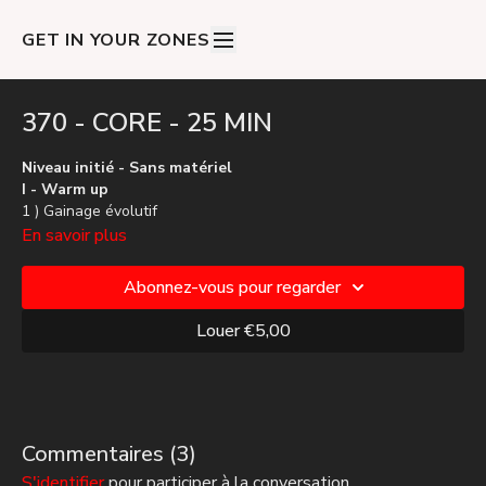
GET IN YOUR ZONES
370 - CORE - 25 MIN
Niveau initié - Sans matériel
I - Warm up
1 ) Gainage évolutif
2 ) Crunch évolutif
En savoir plus
3 ) Hips Crunch
Abonnez-vous pour regarder
I - Block 1
1 ) Planche jack > Commando
Louer €5,00
2 ) Crunch Hold
3 ) Essuie-glace bassin oblique
4 ) Gainage
5 ) Hips Crunch
III - Challenge
Commentaires (
3
)
1 ) Sit up
S'identifier
pour participer à la conversation