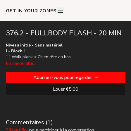
GET IN YOUR ZONES
376.2 - FULLBODY FLASH - 20 MIN
Niveau initié - Sans matériel
I - Block 1
1 ) Walk plank > Chien tête en bas
2 ) Gainage
En savoir plus
3 ) Side crunch D
4 ) Crunch cross D
Abonnez-vous pour regarder
5 ) Side crunch G
6 ) Crunch cross G
Louer €5,00
II - Block 2
1 ) Planche jack > Mountain climber
2 ) Leg raise slow
3 ) Sit up
4 ) H to X
Commentaires (
1
)
S'identifier
pour participer à la conversation