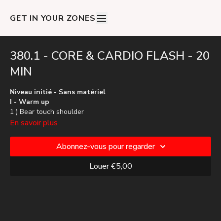
GET IN YOUR ZONES
380.1 - CORE & CARDIO FLASH - 20
MIN
Niveau initié - Sans matériel
I - Warm up
1 ) Bear touch shoulder
2 ) Crunch cross > Touch toes
En savoir plus
3 ) Mountain climber
Abonnez-vous pour regarder
II - Block 1
1 ) Mountain climber > Ciseaux
Louer €5,00
2 ) Roll back > Balance
3 ) [Sit up > Touch toes]
4 ) Gainage > Araignée > Planche > Burpee > Jack > Reverse
5 ) Sit up