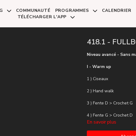
NG
COMMUNAUTÉ
PROGRAMMES
CALENDRIER
TÉLÉCHARGER L'APP
418.1 - FULL
Niveau avancé - Sans m
I - Warm up
1 ) Ciseaux
2 ) Hand walk
3 ) Fente D > Crochet G
4 ) Fente G > Crochet D
En savoir plus
5 ) Touch shoulder