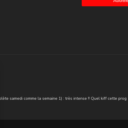
Abonne
II - Block 1
1 ) Mountain climber > B
2 ) Fentes AV alternées >
3 ) Burpees > Squat > F
4 ) Burpees > Gainage ja
III - Finisher
1 ) Boxe > Crochet AV/A
2 ) Squat jack
3 ) Genoux kick
lète samedi comme la semaine 1) : très intense !! Quel kiff cette prog
4 ) Boxe combo switch
5 ) Burpees