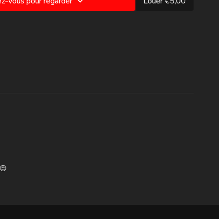
z-vous pour regarder
Louer €5,00
ounce
 Roll back - Roll up
entes alternées
ck > Off
R
 😍