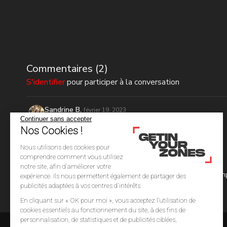
Commentaires (
2
)
S'identifier
pour participer à la conversation
Sandrine B.
février 19, 2023
Continuer sans accepter
WoW 🔥🔥🔥
Nos Cookies !
0
Nous utilisons des cookies pour
comprendre comment vous utilisez
Chachou
février 06, 2023
notre site, afin d'améliorer votre
Première partie de ce fullbody (sûrement la version comp
expérience. Ils nous permettent également de partager des
publicités adaptées à vos centres d'intérêts.
0
En cliquant sur « OK pour moi », vous acceptez l’utilisation de
cookies essentiels au fonctionnement du site, à des fins de
personnalisation, de statistiques et de publicités ciblées,