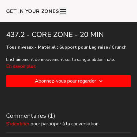
GET IN YOUR ZONES
437.2 - CORE ZONE - 20 MIN
Tous niveaux - Matériel : Support pour Leg raise / Crunch
Enchainement de mouvement sur la sangle abdominale.
En savoir plus
Le niveau de cette vidéo peut être avancé en fonction des
options choisies durant le cours 🍫🔥
Abonnez-vous pour regarder
Commentaires (
1
)
S'identifier
pour participer à la conversation