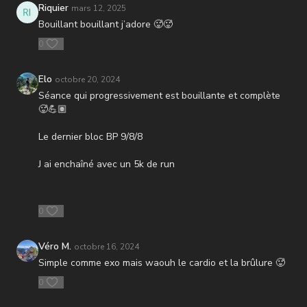
Riquier
mars 12, 2025
FINISHER 🌶️ x3
Bouillant bouillant j’adore 🥵🥵
Burpees 8/10/12
0
5p Ciseaux > Squat (max tour)
Elo
octobre 20, 2024
Séance qui progressivement est bouillante et complète
🥵💪🏽
Le dernier bloc BP 9/8/8
J ai enchaîné avec un 5k de run
0
Véro M.
octobre 16, 2024
Simple comme exo mais waouh le cardio et la brûlure 🥵
0