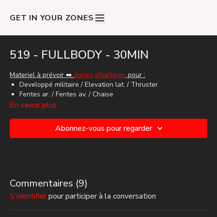
GET IN YOUR ZONES
519 - FULLBODY - 30MIN
Materiel à prévoir ➡️
paires d'haltères
pour :
Developpé militaire / Elevation lat. / Thruster
Fentes ar. / Fentes av. / Chaise
En savoir plus
Focus :
Endurance de force pour les épaules
Abonnez-vous pour regarder
Endurance de force pour les jambes
7 ROUNDS
Dev. Militaire
Elevation Lat
Commentaires (
9
)
Thrsuter
Fentes avant alt.
S'identifier
pour participer à la conversation
Chaise Murale
Back Fentes alt.