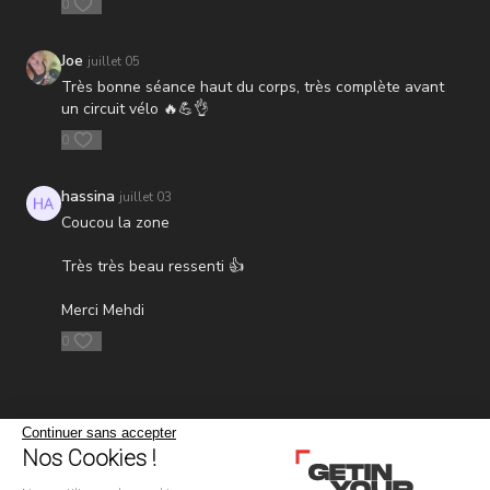
0
Joe
juillet 05
Très bonne séance haut du corps, très complète avant
un circuit vélo 🔥💪👌
0
hassina
juillet 03
Coucou la zone
Très très beau ressenti 👍
Merci Mehdi
0
Continuer sans accepter
Nos Cookies !