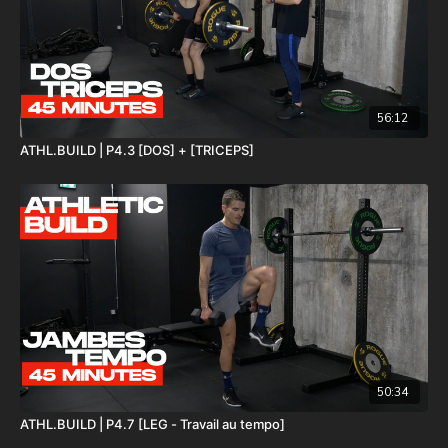
56:12
ATHL.BUILD | P4.3 [DOS] + [TRICEPS]
50:34
ATHL.BUILD | P4.7 [LEG - Travail au tempo]