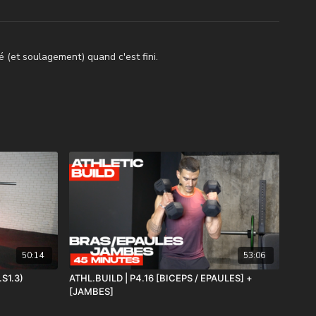
é (et soulagement) quand c'est fini.
50:14
53:06
.S1.3)
ATHL.BUILD | P4.16 [BICEPS / EPAULES] +
[JAMBES]