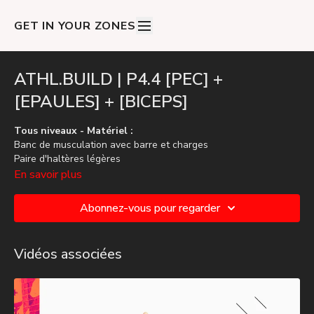
GET IN YOUR ZONES
ATHL.BUILD | P4.4 [PEC] +
[EPAULES] + [BICEPS]
Tous niveaux - Matériel :
Banc de musculation avec barre et charges
Paire d'haltères légères
Paire d'haltères lourdes
En savoir plus
Poulie
Abonnez-vous pour regarder
Vidéos associées