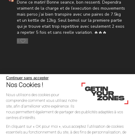
Done ce matin! Bonne seance, bon ressenti. Dependra
vraiment de la charge et de l’execution des mouvements
mais perso j’ai bien transpire avec une paires de 7.5kg
et un kettle de 12kg. Seul bemol sur la premiere partie
qui je trouve etait trop repetitive avec seulement 2 exos
a repeter 5 fois et sans reelle variation. 🔥🔥🔥
0
Continuer sans accepter
Nos Cookies !
Nous utilisons des cookies pour
comprendre comment vous utilisez notre
site, afin d'améliorer votre expérience. Ils
nous permettent également de partager des publicités adaptées à vos
centres d'intérêts.
En cliquant sur « OK pour moi », vous acceptez l’utilisation de cookies
© BRAIN OFF Production. 2025
essentiels au fonctionnement du site, à des fins de personnalisation, de