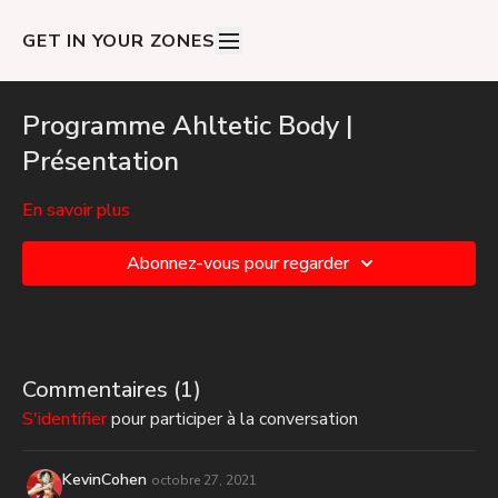
GET IN YOUR ZONES
Programme Ahltetic Body |
Présentation
En savoir plus
Abonnez-vous pour regarder
Commentaires (
1
)
S'identifier
pour participer à la conversation
KevinCohen
octobre 27, 2021