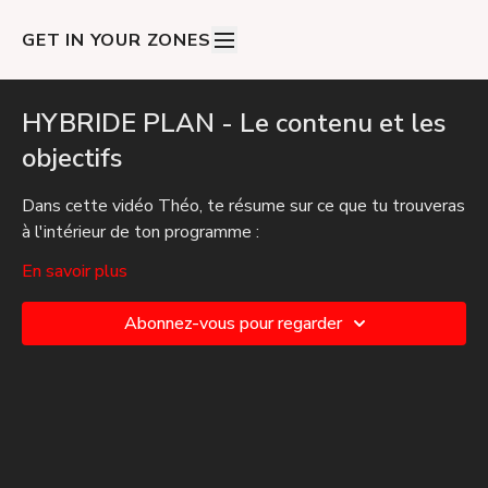
GET IN YOUR ZONES
HYBRIDE PLAN - Le contenu et les
objectifs
Dans cette vidéo Théo, te résume sur ce que tu trouveras
à l'intérieur de ton programme :
La typologie des séances (adaptées à tous les niveaux)
En savoir plus
Le matériel requis
Les services bonus autour des compétitions HYROX
Abonnez-vous pour regarder
FRANCE