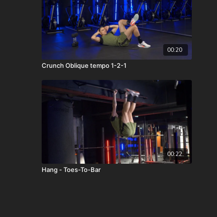
00:20
Crunch Oblique tempo 1-2-1
00:22
Hang - Toes-To-Bar