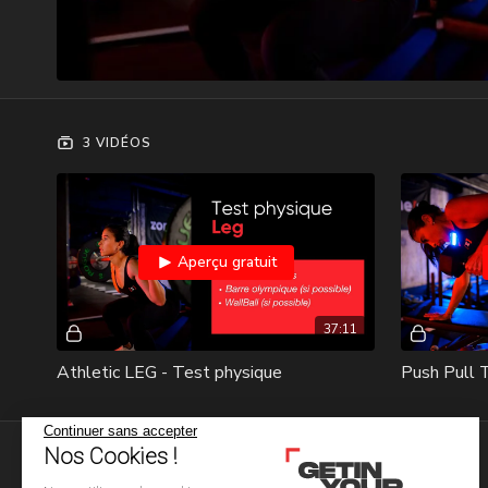
3 VIDÉOS
Aperçu gratuit
37:11
Athletic LEG - Test physique
Push Pull
Continuer sans accepter
Nos Cookies !
Commentaires sur la collection (
0
)