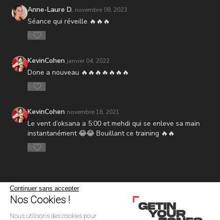
Anne-Laure D.
novembre 08, 2023
Séance qui réveille 🔥🔥🔥
0
KevinCohen
janvier 04, 2022
Done a nouveau 🔥🔥🔥🔥🔥🔥🔥
0
KevinCohen
novembre 18, 2021
Le vent d’oksana a 5:00 et mehdi qui se enleve sa main
instantanément 😂😂 Bouillant ce training 🔥🔥
0
Continuer sans accepter
Nos Cookies !
Nous utilisons des cookies pour