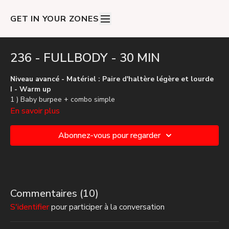
GET IN YOUR ZONES
236 - FULLBODY - 30 MIN
Niveau avancé - Matériel : Paire d'haltère légère et lourde
I - Warm up
1 ) Baby burpee + combo simple
2 ) Biceps curl
En savoir plus
3 ) Mobilité
Abonnez-vous pour regarder
II - Block 1
1 ) Burpees avec Haltères + Fentes
2 ) Squat > Pulse
3 ) Mountain climber > Pompes
4 ) Touch toes
Commentaires (
10
)
III - Block 3
S'identifier
pour participer à la conversation
1 ) Pompes + Genoux
2 ) Sprawl + Tipping