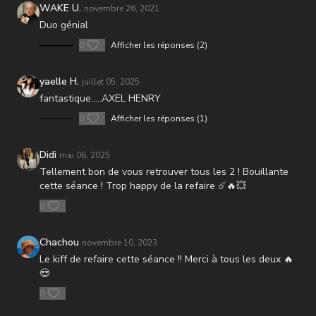
3 ) Épaulé jeté
WAKE U.
novembre 26, 2021
4 ) Run > Fentes
Duo génial
0
Afficher les réponses (2)
IV - Gainage
V - TABATA
yaelle H.
juillet 05, 2025
1 ) Burpees
fantastique.....AXEL HENRY
2 ) Fentes plyo / alternées
3 ) Combo climber +Gainage
0
Afficher les réponses (1)
Didi
mai 06, 2025
Tellement bon de vous retrouver tous les 2 ! Bouillante
cette séance ! Trop happy de la refaire ☄️🔥💥
0
Chachou
novembre 10, 2023
Le kiff de refaire cette séance !! Merci à tous les deux 🔥
😍
0