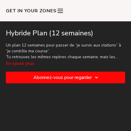
GET IN YOUR ZONES
Hybride Plan (12 semaines)
Un plan 12 semaines pour passer de “je survis aux stations” à
“je contrôle ma course”.
Tu retrouves les mêmes repères chaque semaine, mais les
blocs évoluent : durée, intensité, combinaisons pensées pour
En savoir plus
les 8 stations HYROX.. Et surtout le run !
C’est ça qui fait la différence : pas des séances 100% inédites,
Abonnez-vous pour regarder
mais une progression millimétrée qui t’emmène clairement au
niveau du dessus