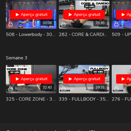
Aperçu gratuit
Aperçu gratuit
Ap
30:06
35:45
508 - Lowerbody - 30min
282 - CORE & CARDIO - 30 MIN
Semaine 3
Aperçu gratuit
Aperçu gratuit
Ap
32:43
39:31
325 - CORE ZONE - 30 MIN
339 - FULLBODY - 35 MIN