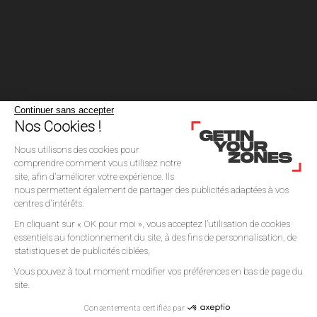
Continuer sans accepter
Nos Cookies !
Nous utilisons des cookies pour
comprendre comment vous utilisez notre
site, afin d'améliorer votre expérience. Ils
nous permettent également de partager des publicités adaptées à vos
centres d'intérêts.
En cliquant sur « OK pour moi », vous acceptez l’utilisation de cookies
essentiels au fonctionnement du site, à des fins de personnalisation, de
statistiques et de publicités ciblées,
Vous pouvez à tout moment modifier vos préférences en bas de page du
site.
Consentements certifiés par