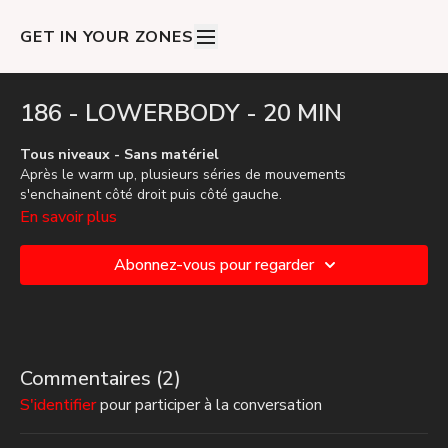
GET IN YOUR ZONES
186 - LOWERBODY - 20 MIN
Tous niveaux - Sans matériel
Après le warm up, plusieurs séries de mouvements
s'enchainent côté droit puis côté gauche.
Ready for the burn ? 🔥🍑
En savoir plus
Abonnez-vous pour regarder
Commentaires (
2
)
S'identifier
pour participer à la conversation