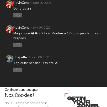
2 ) Touch toes
KevinCohen
août 15, 2022
3 ) Hollow
Done again!
Zone 2 :
0
1 ) Rowing
2 ) Superman
3 ) Pompe large
KevinCohen
avril 07, 2022
Magnifique ❤️❤️ 268kcal Montee a 172bpm pendant les
burpees
0
Chapelle T.
avril 06, 2022
Top cette session ! On fire 🔥
0
Continuer sans accepter
Nos Cookies !
Nous utilisons des cookies pour