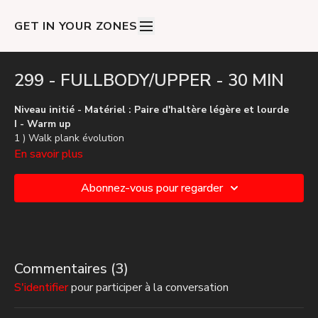
GET IN YOUR ZONES
299 - FULLBODY/UPPER - 30 MIN
Niveau initié - Matériel : Paire d'haltère légère et lourde
I - Warm up
1 ) Walk plank évolution
2 ) Crunch évolution
En savoir plus
3 ) Biceps curl / Rowing
Abonnez-vous pour regarder
II - Block 1
1 ) Élévation latérale / Développé militaire
2 ) Pompe / Plank jump / Sprawl
3 ) Chandelle / Crunch cross
4 ) Baby burpee / Mountain climber
Commentaires (
3
)
III - Block 2
S'identifier
pour participer à la conversation
Zone 1 :
1 ) Écarté haltère couché