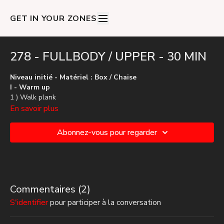
GET IN YOUR ZONES
278 - FULLBODY / UPPER - 30 MIN
Niveau initié - Matériel : Box / Chaise
I - Warm up
1 ) Walk plank
2 ) Poignets
En savoir plus
3 ) Tape floor crunch
4 ) Pompe genoux
Abonnez-vous pour regarder
5 ) Hollow
II - Block 1
1 ) Pompe > Superman
2 ) Mountain climber > Gainage
3 ) Dips
Commentaires (
2
)
4 ) 4 x Ciseaux / 4 x Run
S'identifier
pour participer à la conversation
III - Block 2