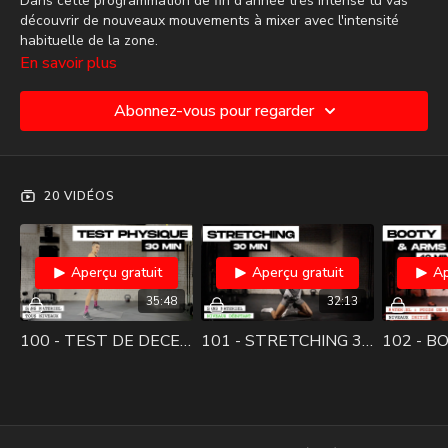
Dans cette programmation de fin d'année très intense tu vas
découvrir de nouveaux mouvements à mixer avec l'intensité
habituelle de la zone.
En savoir plus
Abonnez-vous pour regarder
20 VIDÉOS
Aperçu gratuit
Aperçu gratuit
Ap
35:48
32:13
100 - TEST DE DECEMBRE 🔥 - 30 MIN
101 - STRETCHING 30 MIN