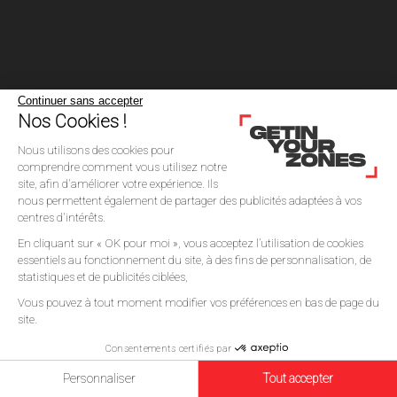
Continuer sans accepter
Nos Cookies !
Nous utilisons des cookies pour
comprendre comment vous utilisez notre
site, afin d'améliorer votre expérience. Ils
nous permettent également de partager des publicités adaptées à vos
centres d'intérêts.
En cliquant sur « OK pour moi », vous acceptez l’utilisation de cookies
essentiels au fonctionnement du site, à des fins de personnalisation, de
statistiques et de publicités ciblées,
Vous pouvez à tout moment modifier vos préférences en bas de page du
site.
Consentements certifiés par
Personnaliser
Tout accepter