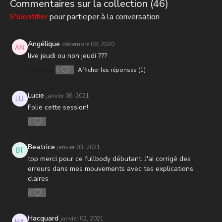
Commentaires sur la collection (
46
)
S'identifier
pour participer à la conversation
Angélique
décembre 08, 2020
live jeudi ou non jeudi ???
0
Afficher les réponses (1)
Lucie
janvier 06, 2021
Folie cette session!
0
Beatrice
janvier 03, 2021
top merci pour ce fullbody débutant. J'ai corrigé des
erreurs dans mes mouvements avec tes explications
claires
0
Hacquard
janvier 02, 2021