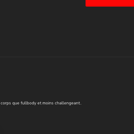
III - Block 2
1 ) Reverse Push-up
2 ) Fentes alternées (Ov
3 ) Biceps + Rowing
corps que fullbody et moins challengeant..