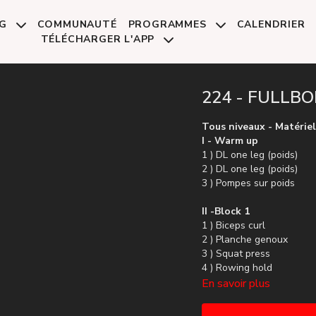
NG
COMMUNAUTÉ
PROGRAMMES
CALENDRIER
TÉLÉCHARGER L'APP
224 - FULLBO
Tous niveaux - Matériel
I - Warm up
1 ) DL one leg (poids)
2 ) DL one leg (poids)
3 ) Pompes sur poids
II -Block 1
1 ) Biceps curl
2 ) Planche genoux
3 ) Squat press
4 ) Rowing hold
5 ) Gainage
En savoir plus
6 ) Off