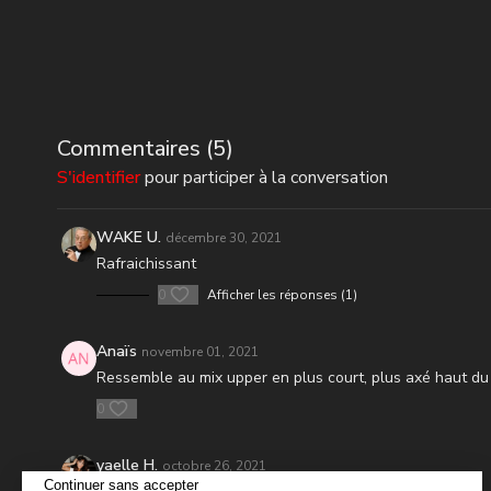
Commentaires (
5
)
S'identifier
pour participer à la conversation
WAKE U.
décembre 30, 2021
Rafraichissant
0
Afficher les réponses (1)
Anaïs
novembre 01, 2021
Ressemble au mix upper en plus court, plus axé haut du 
0
yaelle H.
octobre 26, 2021
Continuer sans accepter