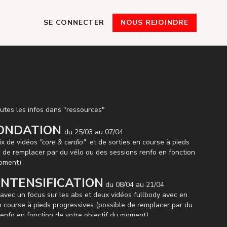
SE CONNECTER
NOUS REJOINDRE
utes les infos dans "ressources"
: FONDATION
du 25/03 au 07/04
ix de vidéos
"core & cardio"
et de sorties en course à pieds
e de remplacer par du vélo ou des sessions renfo en fonction
moment)
 : INTENSIFICATION
du 08/04 au 21/04
avec un focus sur les abs et deux vidéos fullbody avec en
 course à pieds progressives (possible de remplacer par du
renfo en fonction de votre objectif du moment)