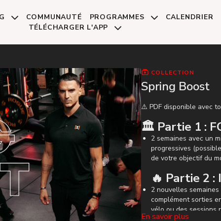
NG
COMMUNAUTÉ
PROGRAMMES
CALENDRIER
TÉLÉCHARGER L'APP
COLLECTION
Spring Boost
⚠️ PDF disponible avec to
🏛️ Partie 1 
2 semaines avec un m
progressives (possibl
de votre objectif du 
🔥 Partie 2
2 nouvelles semaines 
complément sorties en
vélo ou des sessions 
En savoir plus