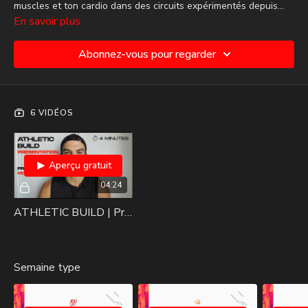
muscles et ton cardio dans des circuits expérimentés depuis
des années sur des centaines de personnes.
En savoir plus
Abonnez-vous pour regarder
6 VIDÉOS
Aperçu gratuit
04:24
ATHLETIC BUILD | Présentation de la catégorie
Semaine type