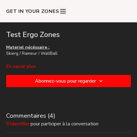
GET IN YOUR ZONES
Test Ergo Zones
Materiel nécéssaire :
Skierg / Rameur / WallBall
Si vous n'avez pas ce matériel, remplacez les ERGOS
En savoir plus
(skierg/rameur) par du vélo indoor ou de la course à pied.
Abonnez-vous pour regarder
Commentaires (
4
)
S'identifier
pour participer à la conversation