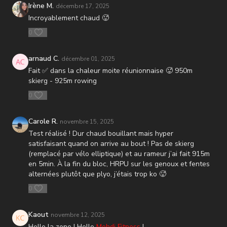
Irène M.
décembre 17, 2025
Incroyablement chaud 🥵
0
arnaud C.
décembre 01, 2025
Fait ✅ dans la chaleur moite réunionnaise 🥵 950m
skierg - 925m rowing
0
Carole R.
novembre 15, 2025
Test réalisé ! Dur chaud bouillant mais hyper
satisfaisant quand on arrive au bout ! Pas de skierg
(remplacé par vélo elliptique) et au rameur j’ai fait 915m
en 5min. À la fin du bloc, HRPU sur les genoux et fentes
alternées plutôt que plyo, j’étais trop ko 🥵
0
Kaout
novembre 12, 2025
Hello la zone ! Hello
Mehdi Fitness
!