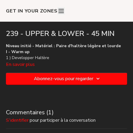
GET IN YOUR ZONES
239 - UPPER & LOWER - 45 MIN
Niveau initié - Matériel : Paire d'haltère légère et lourde
I - Warm up
1 ) Developper Haltère
2 ) Superman
En savoir plus
3 ) Pompes > Fentes alternées
4 ) Soulevé de terre > Squat sumo
Abonnez-vous pour regarder
II - block 1
1 ) Biceps curl > Squat + Fentes D
2 ) Pompes > Gainage
3 ) Biceps curl > Squat + Fentes G
4 ) Developper haltères > Planche
Commentaires (
1
)
5 ) Chaise
S'identifier
pour participer à la conversation
III - Block 2